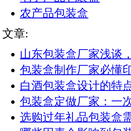
农产品包装盒
文章:
山东包装盒厂家浅谈
包装盒制作厂家必懂
白酒包装盒设计的特
包装盒定做厂家：一
选购过年礼品包装盒