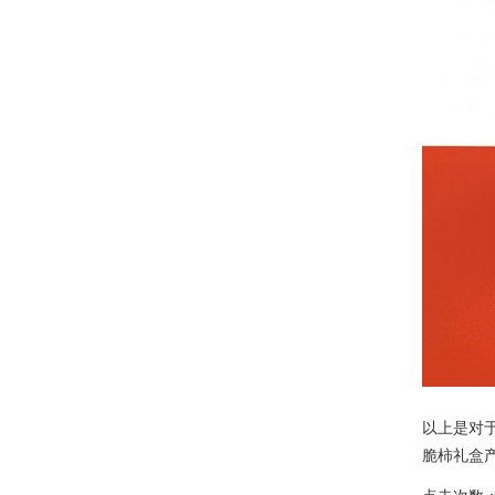
以上是对
脆柿礼盒产