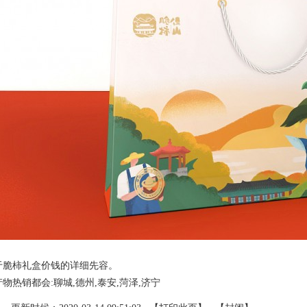
于脆柿礼盒价钱的详细先容。
物热销都会:聊城,德州,泰安,菏泽,济宁