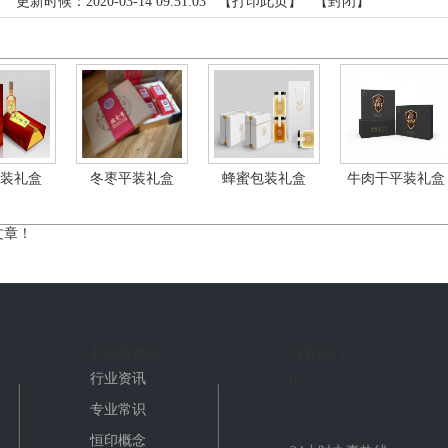
：
更新时候：2020-03-14 09:51:03 【
打印此页
】 【
封闭
】
装礼盒
冬枣平装礼盒
蜂蜜包装礼盒
牛肉干平装礼盒
文章！
新静态数据
存眷咱门
行业资讯
0
专业常识
恒印概念