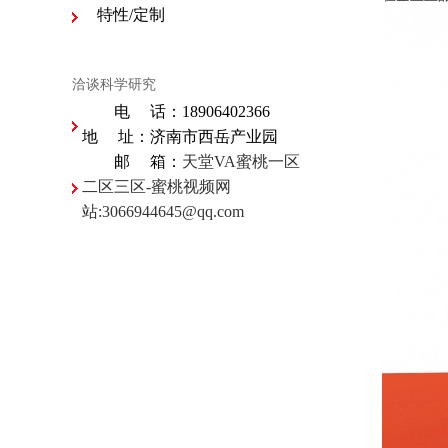
特性/定制
洽谈科学研究
电 话：18906402366
地 址：济南市西岳产业园
邮 箱：
天堂VA蜜桃一区
二区三区-蜜桃视频网
站:3066944645@qq.com