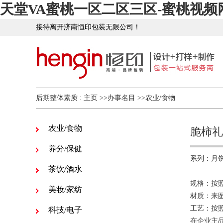
天堂VA蜜桃一区二区三区-蜜桃视频
接待离开济南恒印包装无限公司！
后期整体素质 :
主页
>>
办事名目
>>
农业/食物
农业/食物
脆柿礼
养分/保健
系列：月
茶饮/酒水
规格：按照
美妆/家纺
材质：来图
工艺：按照
科技/电子
在企业主